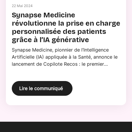
22 Mai 2024
Synapse Medicine
révolutionne la prise en charge
personnalisée des patients
grâce à l’IA générative
Synapse Medicine, pionnier de l’Intelligence
Artificielle (IA) appliquée à la Santé, annonce le
lancement de Copilote Recos : le premier
module de prise en charge personnalisée
s’appuyant sur une IA générative. Cette avancée
révolutionnaire permettra à un tiers des
Lire le communiqué
médecins de ville et à 300 hôpitaux en France
d’offrir une médecine sur mesure à tous les
patients d’ici fin 2024.