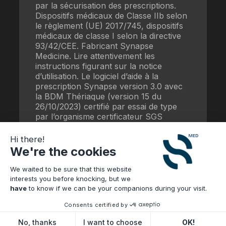
par la sécurisation des prescriptions.
Dispositifs médicaux de Classe IIb selon
le règlement (UE) 2017/745, dispositifs
médicaux de classe I selon la directive
93/42/CEE. Fabricant Synapse
Medicine. Lire attentivement les
instructions figurant sur la notice
d’utilisation. Le logiciel d’aide à la
prescription Synapse version 3.0 avec
la BDM Thériaque (version 15 du
26/10/2023) certifié par essai de type
par l’organisme certificateur SGS
répond aux exigences du référentiel
fonctionnel mars 2021 de la HAS.
Hi there!
We're the cookies
Date de mise à jour : 16/07/2025
WBS-39.03
We waited to be sure that this website
interests you before knocking, but we
have
to know if we can be your companions during your visit.
Consents certified by
No, thanks
I want to choose
OK!