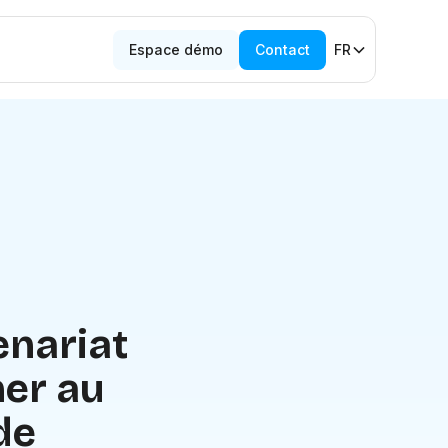
Espace démo
Contact
FR
enariat
er au
de