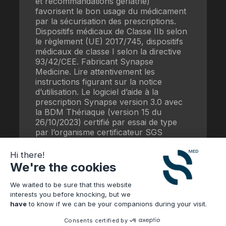
et recommandations gériatrie)
favorisent le bon usage du médicament
par la sécurisation des prescriptions.
Dispositifs médicaux de Classe IIb selon
le règlement (UE) 2017/745, dispositifs
médicaux de classe I selon la directive
93/42/CEE. Fabricant Synapse
Medicine. Lire attentivement les
instructions figurant sur la notice
d’utilisation. Le logiciel d’aide à la
prescription Synapse version 3.0 avec
la BDM Thériaque (version 15 du
26/10/2023) certifié par essai de type
par l’organisme certificateur SGS
répond aux exigences du référentiel
fonctionnel mars 2021 de la HAS.
Hi there!
We're the cookies
Date de mise à jour : 16/07/2025
WBS-39.03
We waited to be sure that this website
interests you before knocking, but we
have
to know if we can be your companions during your visit.
Consents certified by