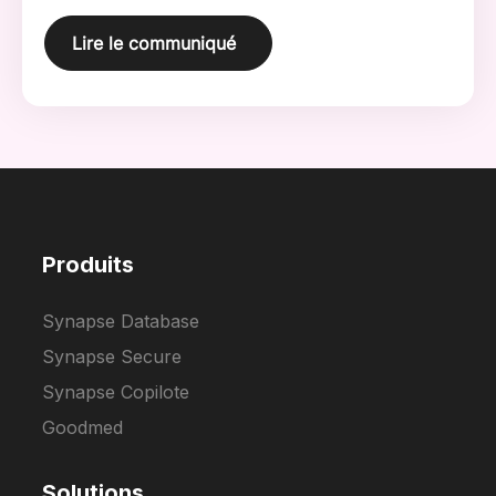
s’appuyant sur une IA générative. Cette avancée
révolutionnaire permettra à un tiers des
Lire le communiqué
médecins de ville et à 300 hôpitaux en France
d’offrir une médecine sur mesure à tous les
patients d’ici fin 2024.
Produits
Synapse Database
Synapse Secure
Synapse Copilote
Goodmed
Solutions