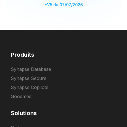
*V5 du 07/07/2026
Produits
Synapse Database
Synapse Secure
Synapse Copilote
Goodmed
Solutions