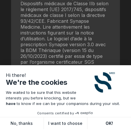
Dispositifs médicaux de Classe IIb selon
le règlement (UE) 2017/745, dispositifs
médicaux de classe I selon la directive
93/42/CEE. Fabricant Synapse
Medicine. Lire attentivement les
instructions figurant sur la notice
d’utilisation. Le logiciel d’aide à la
prescription Synapse version 3.0 avec
la BDM Thériaque (version 15 du
26/10/2023) certifié par essai de type
par l’organisme certificateur SGS
répond aux exigences du référentiel
fonctionnel mars 2021 de la HAS.
Hi there!
We're the cookies
Date de mise à jour : 16/07/2025
WBS-39.03
We waited to be sure that this website
interests you before knocking, but we
have
to know if we can be your companions during your visit.
Consents certified by
No, thanks
I want to choose
OK!