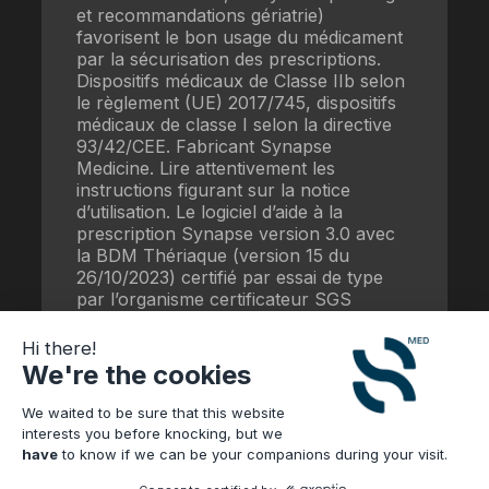
et recommandations gériatrie)
favorisent le bon usage du médicament
par la sécurisation des prescriptions.
Dispositifs médicaux de Classe IIb selon
le règlement (UE) 2017/745, dispositifs
médicaux de classe I selon la directive
93/42/CEE. Fabricant Synapse
Medicine. Lire attentivement les
instructions figurant sur la notice
d’utilisation. Le logiciel d’aide à la
prescription Synapse version 3.0 avec
la BDM Thériaque (version 15 du
26/10/2023) certifié par essai de type
par l’organisme certificateur SGS
répond aux exigences du référentiel
fonctionnel mars 2021 de la HAS.
Hi there!
We're the cookies
Date de mise à jour : 16/07/2025
WBS-39.03
We waited to be sure that this website
interests you before knocking, but we
have
to know if we can be your companions during your visit.