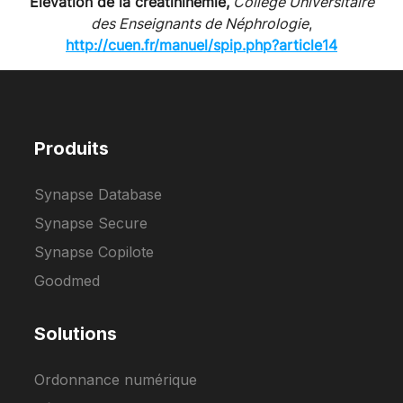
Élévation de la créatininémie,
Collège Universitaire
des Enseignants de Néphrologie
,
http://cuen.fr/manuel/spip.php?article14
Produits
Synapse Database
Synapse Secure
Synapse Copilote
Goodmed
Solutions
Ordonnance numérique