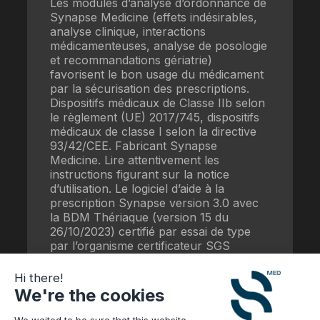
Les modules d’analyse d’ordonnance de
Synapse Medicine (effets indésirables,
analyse clinique, interactions
médicamenteuses, analyse de posologie
et recommandations gériatrie)
favorisent le bon usage du médicament
par la sécurisation des prescriptions.
Dispositifs médicaux de Classe IIb selon
le règlement (UE) 2017/745, dispositifs
médicaux de classe I selon la directive
93/42/CEE. Fabricant Synapse
Medicine. Lire attentivement les
instructions figurant sur la notice
d’utilisation. Le logiciel d’aide à la
prescription Synapse version 3.0 avec
la BDM Thériaque (version 15 du
26/10/2023) certifié par essai de type
par l’organisme certificateur SGS
répond aux exigences du référentiel
fonctionnel mars 2021 de la HAS.
Hi there!
We're the cookies
Date de mise à jour : 16/07/2025
WBS-39.03
We waited to be sure that this website